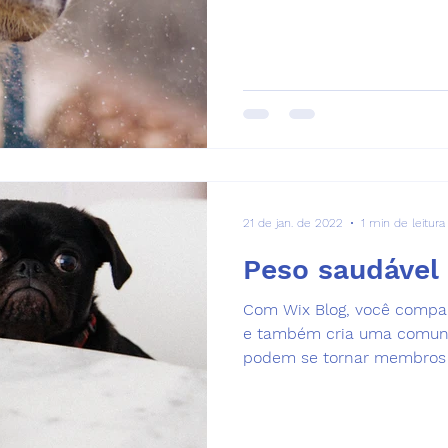
21 de jan. de 2022
1 min de leitura
Peso saudável
Com Wix Blog, você compa
e também cria uma comunid
podem se tornar membros d