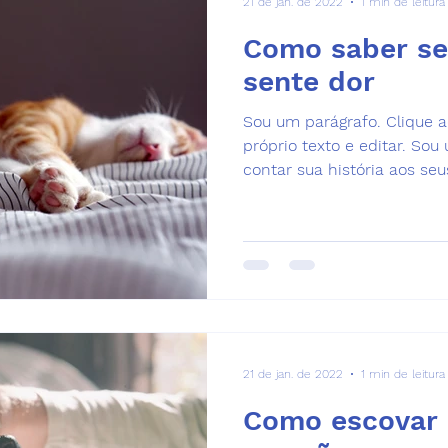
21 de jan. de 2022
1 min de leitura
Como saber se
sente dor
Sou um parágrafo. Clique a
próprio texto e editar. Sou
contar sua história aos seus
21 de jan. de 2022
1 min de leitura
Como escovar 