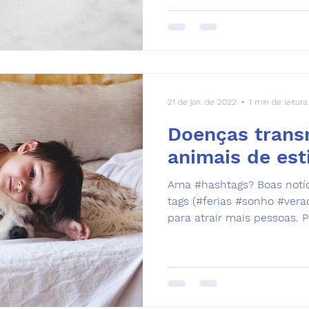
21 de jan. de 2022
1 min de leitura
Doenças transm
animais de es
Ama #hashtags? Boas notíc
tags (#ferias #sonho #vera
para atrair mais pessoas. P