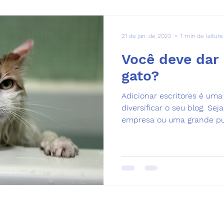
21 de jan. de 2022
1 min de leitura
Você deve dar
gato?
Adicionar escritores é um
diversificar o seu blog. S
empresa ou uma grande pub