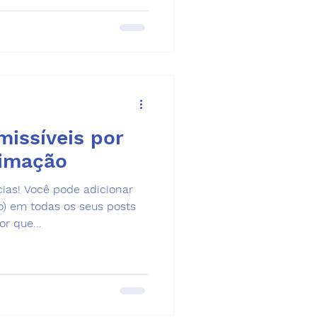
issíveis por
timação
ias! Você pode adicionar
o) em todas os seus posts
or que...