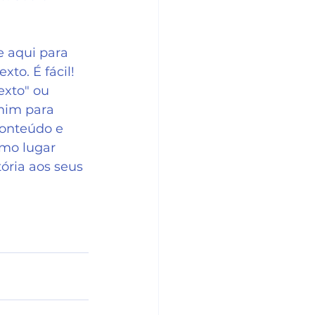
 aqui para 
xto. É fácil! 
exto" ou 
mim para 
conteúdo e 
imo lugar 
ória aos seus 