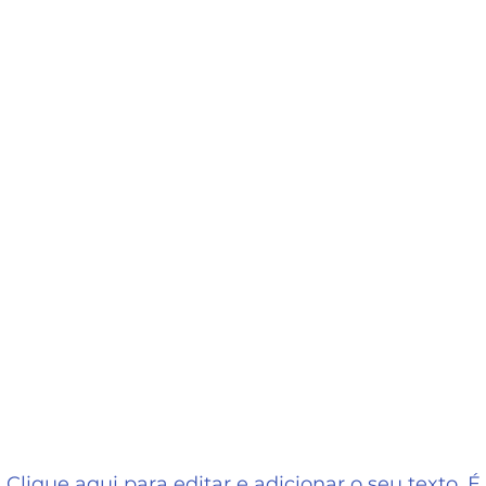
Clique aqui para editar e adicionar o seu texto. É f