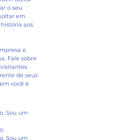
ar o seu 
soltar em 
história aos 
empresa e 
a. Fale sobre 
visitantes 
erente de seus 
m você é.   
to. Sou um 
o.
to. Sou um 