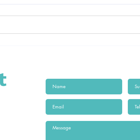
Dica
Como escovar os dentes
o seu cão
t